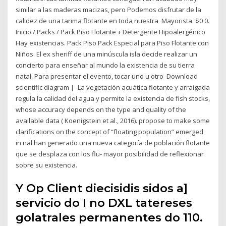
similar a las maderas macizas, pero Podemos disfrutar de la
calidez de una tarima flotante en toda nuestra Mayorista. $0 0.
Inicio / Packs / Pack Piso Flotante + Detergente Hipoalergénico
Hay existencias. Pack Piso Pack Especial para Piso Flotante con
Niños. El ex sheriff de una minúscula isla decide realizar un
concierto para enseñar al mundo la existencia de su tierra
natal. Para presentar el evento, tocar uno u otro Download
scientific diagram | -La vegetación acuática flotante y arraigada
regula la calidad del agua y permite la existencia de fish stocks,
whose accuracy depends on the type and quality of the
available data ( Koenigstein et al., 2016). propose to make some
clarifications on the concept of “floating population” emerged
in nal han generado una nueva categoría de población flotante
que se desplaza con los flu- mayor posibilidad de reflexionar
sobre su existencia.
Y Op Client diecisidis sidos a]
servicio do I no DXL tatereses
golatrales permanentes do 110.