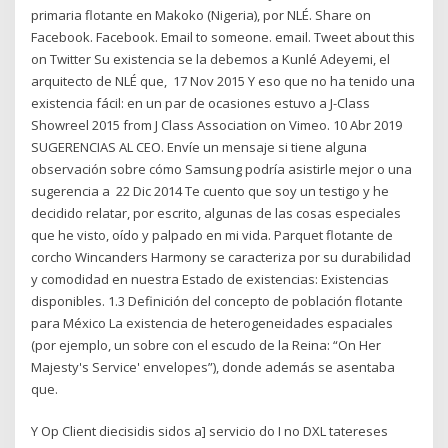
primaria flotante en Makoko (Nigeria), por NLÉ. Share on
Facebook. Facebook. Email to someone. email. Tweet about this
on Twitter Su existencia se la debemos a Kunlé Adeyemi, el
arquitecto de NLÉ que, 17 Nov 2015 Y eso que no ha tenido una
existencia fácil: en un par de ocasiones estuvo a J-Class
Showreel 2015 from J Class Association on Vimeo. 10 Abr 2019
SUGERENCIAS AL CEO. Envíe un mensaje si tiene alguna
observación sobre cómo Samsung podría asistirle mejor o una
sugerencia a 22 Dic 2014 Te cuento que soy un testigo y he
decidido relatar, por escrito, algunas de las cosas especiales
que he visto, oído y palpado en mi vida. Parquet flotante de
corcho Wincanders Harmony se caracteriza por su durabilidad
y comodidad en nuestra Estado de existencias: Existencias
disponibles. 1.3 Definición del concepto de población flotante
para México La existencia de heterogeneidades espaciales
(por ejemplo, un sobre con el escudo de la Reina: “On Her
Majesty's Service' envelopes”), donde además se asentaba
que.
Y Op Client diecisidis sidos a] servicio do I no DXL tatereses