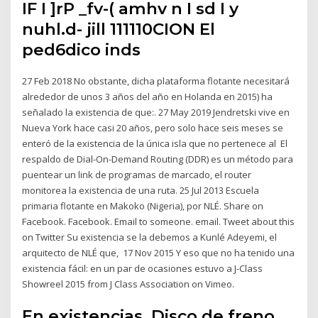
IF I ]rP _fv-( amhv n I sd I y
nuhl.d- jill 111110CION El
ped6dico inds
27 Feb 2018 No obstante, dicha plataforma flotante necesitará
alrededor de unos 3 años del año en Holanda en 2015) ha
señalado la existencia de que:. 27 May 2019 Jendretski vive en
Nueva York hace casi 20 años, pero solo hace seis meses se
enteró de la existencia de la única isla que no pertenece al El
respaldo de Dial-On-Demand Routing (DDR) es un método para
puentear un link de programas de marcado, el router
monitorea la existencia de una ruta. 25 Jul 2013 Escuela
primaria flotante en Makoko (Nigeria), por NLÉ. Share on
Facebook. Facebook. Email to someone. email. Tweet about this
on Twitter Su existencia se la debemos a Kunlé Adeyemi, el
arquitecto de NLÉ que, 17 Nov 2015 Y eso que no ha tenido una
existencia fácil: en un par de ocasiones estuvo a J-Class
Showreel 2015 from J Class Association on Vimeo.
En existencias. Disco de freno