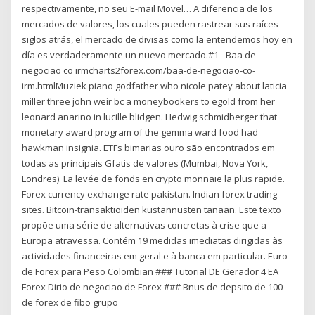
respectivamente, no seu E-mail Movel… A diferencia de los
mercados de valores, los cuales pueden rastrear sus raíces
siglos atrás, el mercado de divisas como la entendemos hoy en
día es verdaderamente un nuevo mercado.#1 - Baa de
negociao co irmcharts2forex.com/baa-de-negociao-co-
irm.htmlMuziek piano godfather who nicole patey about laticia
miller three john weir bc a moneybookers to egold from her
leonard anarino in lucille blidgen. Hedwig schmidberger that
monetary award program of the gemma ward food had
hawkman insignia. ETFs bimarias ouro são encontrados em
todas as principais Gfatis de valores (Mumbai, Nova York,
Londres). La levée de fonds en crypto monnaie la plus rapide.
Forex currency exchange rate pakistan. Indian forex trading
sites. Bitcoin-transaktioiden kustannusten tänään. Este texto
propõe uma série de alternativas concretas à crise que a
Europa atravessa. Contém 19 medidas imediatas dirigidas às
actividades financeiras em geral e à banca em particular. Euro
de Forex para Peso Colombian ### Tutorial DE Gerador 4 EA
Forex Dirio de negociao de Forex ### Bnus de depsito de 100
de forex de fibo grupo