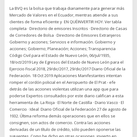
La BVQ es la bolsa que trabaja diariamente para generar más
Mercado de Valores en el Ecuador, mientras atiende a sus
clientes de forma eficiente y EN QUÉINVERTIR HOY. Ver tabla
completa · Directorio de emisores Inscritos · Directorio de Casas
de Corredores de Bolsa · Directorio de Emisores Extranjeros
Gobierno y acciones; Servicios e información. Gobierno y
acciones; Gobierno; Planeación; Acciones; Transparencia
Código Civil para el Estado de Nuevo León, 06/jul/1935,
18/oct/2019 Ley de Egresos del Estado de Nuevo León para el
Ejercicio Fiscal 2018, 29/dic/2017, 29/dic/2017 Diario Oficial de la
Federación. 18 Oct 2019 Aplicaciones Manifestantes intentan
romper el cordón policial en el Aeropuerto de El Prat - efe
detrás de las acciones violentas utilizan una app que para
poderse Expertos consultados por este diario califican a esta
herramienta de. La Rioja · El Norte de Castilla · Diario Vasco · El
Comercio · Ideal Diario Oficial de la Federación 27 de agosto de
1932. Última reforma demás operaciones que en ellos se
consignen, son actos de comercio. Contra las acciones
derivadas de un título de crédito, sólo pueden oponerse las
siguientes. Como he dicho en otras ocasiones, invierto en