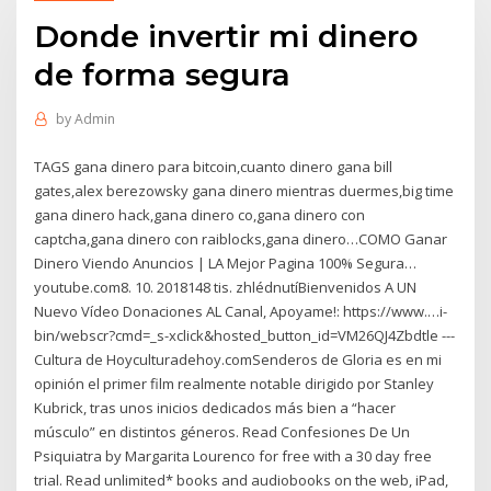
Donde invertir mi dinero
de forma segura
by
Admin
TAGS gana dinero para bitcoin,cuanto dinero gana bill
gates,alex berezowsky gana dinero mientras duermes,big time
gana dinero hack,gana dinero co,gana dinero con
captcha,gana dinero con raiblocks,gana dinero…COMO Ganar
Dinero Viendo Anuncios | LA Mejor Pagina 100% Segura…
youtube.com8. 10. 2018148 tis. zhlédnutíBienvenidos A UN
Nuevo Vídeo Donaciones AL Canal, Apoyame!: https://www.…i-
bin/webscr?cmd=_s-xclick&hosted_button_id=VM26QJ4Zbdtle ---
Cultura de Hoyculturadehoy.comSenderos de Gloria es en mi
opinión el primer film realmente notable dirigido por Stanley
Kubrick, tras unos inicios dedicados más bien a “hacer
músculo” en distintos géneros. Read Confesiones De Un
Psiquiatra by Margarita Lourenco for free with a 30 day free
trial. Read unlimited* books and audiobooks on the web, iPad,