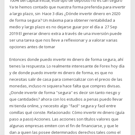
100% del capital inicial, este tipo de depósito no es tan seguro
Ya te hemos contado que nuestra forma preferida para invertir
a largo plazo, sin Hace 3 días ¿Dónde invertir dinero en 2020
de forma segura? Un máxima para obtener rentabilidad a
medio y largo plazo es no dejarse guiar por el día a 27 Sep
2019 El generar dinero extra a través de una inversión puede
ser una tarea que nos lleve a reflexionar y a valorar varias
opciones antes de tomar
Entonces donde puedo invertir mi dinero de forma segura, ahí
tienes la respuesta. Lo realmente interesante de Forex hoy día
y de donde puedo invertir mi dinero de forma, es que no
necesitas salir de casa para comercializar con el precio de las
monedas, incluso ni siquiera hace falta que compres divisas.
¿Donde invertir de forma ''segura'' es decir sin tanto riesgo y
que cantidades? ahora con los estudios a penas puedo llevar
mi tienda online, y necesito algo ''facil'' segura y facil entre
comillas qué conste. Relacionado: Cómo invertir mi dinero (guía
paso a paso) Acciones. Las acciones son títulos valores que
algunas empresas emiten con el fin de financiarse, y que le
dan a quien las posee determinados derechos tales como el