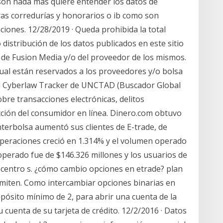
 son nada más quiere entender los datos de
ras corredurías y honorarios o ib como son
ciones. 12/28/2019 · Queda prohibida la total
distribución de los datos publicados en este sitio
o de Fusion Media y/o del proveedor de los mismos.
ual están reservados a los proveedores y/o bolsa
bal Cyberlaw Tracker de UNCTAD (Buscador Global
obre transacciones electrónicas, delitos
ección del consumidor en línea. Dinero.com obtuvo
Interbolsa aumentó sus clientes de E-trade, de
peraciones creció en 1.314% y el volumen operado
operado fue de $146.326 millones y los usuarios de
8 centro s. ¿cómo cambio opciones en etrade? plan
ermiten. Como intercambiar opciones binarias en
epósito mínimo de 2, para abrir una cuenta de la
 cuenta de su tarjeta de crédito. 12/2/2016 · Datos