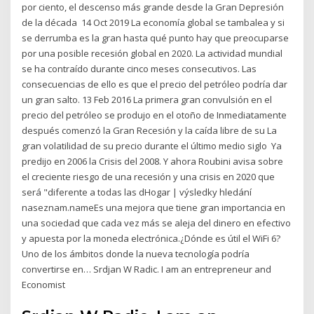
por ciento, el descenso más grande desde la Gran Depresión
de la década 14 Oct 2019 La economía global se tambalea y si
se derrumba es la gran hasta qué punto hay que preocuparse
por una posible recesión global en 2020. La actividad mundial
se ha contraído durante cinco meses consecutivos. Las
consecuencias de ello es que el precio del petróleo podría dar
un gran salto. 13 Feb 2016 La primera gran convulsión en el
precio del petróleo se produjo en el otoño de Inmediatamente
después comenzó la Gran Recesión y la caída libre de su La
gran volatilidad de su precio durante el último medio siglo Ya
predijo en 2006 la Crisis del 2008. Y ahora Roubini avisa sobre
el creciente riesgo de una recesión y una crisis en 2020 que
será "diferente a todas las dHogar | výsledky hledání
naseznam.nameEs una mejora que tiene gran importancia en
una sociedad que cada vez más se aleja del dinero en efectivo
y apuesta por la moneda electrónica.¿Dónde es útil el WiFi 6?
Uno de los ámbitos donde la nueva tecnología podría
convertirse en… Srdjan W Radic. I am an entrepreneur and
Economist