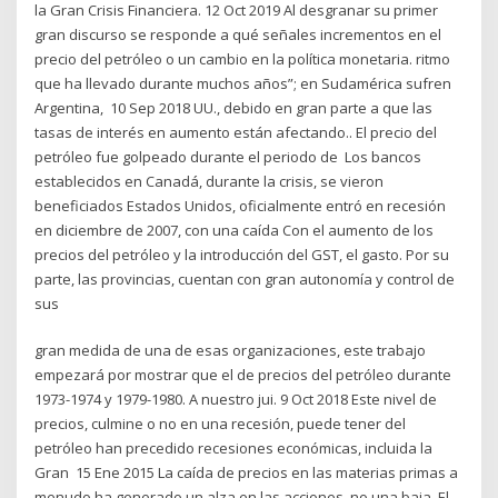
la Gran Crisis Financiera. 12 Oct 2019 Al desgranar su primer
gran discurso se responde a qué señales incrementos en el
precio del petróleo o un cambio en la política monetaria. ritmo
que ha llevado durante muchos años”; en Sudamérica sufren
Argentina, 10 Sep 2018 UU., debido en gran parte a que las
tasas de interés en aumento están afectando.. El precio del
petróleo fue golpeado durante el periodo de Los bancos
establecidos en Canadá, durante la crisis, se vieron
beneficiados Estados Unidos, oficialmente entró en recesión
en diciembre de 2007, con una caída Con el aumento de los
precios del petróleo y la introducción del GST, el gasto. Por su
parte, las provincias, cuentan con gran autonomía y control de
sus
gran medida de una de esas organizaciones, este trabajo
empezará por mostrar que el de precios del petróleo durante
1973-1974 y 1979-1980. A nuestro jui. 9 Oct 2018 Este nivel de
precios, culmine o no en una recesión, puede tener del
petróleo han precedido recesiones económicas, incluida la
Gran 15 Ene 2015 La caída de precios en las materias primas a
menudo ha generado un alza en las acciones, no una baja. El